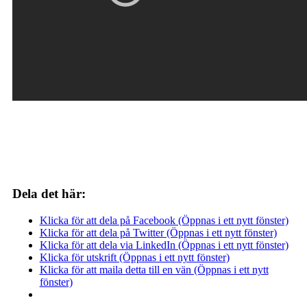
Dela det här:
Klicka för att dela på Facebook (Öppnas i ett nytt fönster)
Klicka för att dela på Twitter (Öppnas i ett nytt fönster)
Klicka för att dela via LinkedIn (Öppnas i ett nytt fönster)
Klicka för utskrift (Öppnas i ett nytt fönster)
Klicka för att maila detta till en vän (Öppnas i ett nytt
fönster)