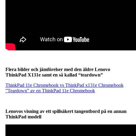
Flera bilder och jämförelser med den äldre Lenovo
ThinkPad X131e samt en så kallad “teardown”
ThinkPad 11e Chromebook vs ThinkPad x131e Chromebook
”Teardown” av en ThinkPad 11e Chromebook
Lenovos visning av ett spillsäkert tangentbord på en annan
ThinkPad modell