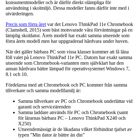
konsumentmodeller och är därför direkt olämpliga för
användning i skolmiljö. Dessa modeller fanns därför inte med i
utvärderingen.
Precis som förra året
var det Lenovo ThinkPad 11e Chromebook
(Clamshell, 2015) som bäst motsvarade våra förväntningar på en
lämplig skoldator. Årets modell har exakt samma utseende som
förra årets modell men har uppgraderad hårdvara under huven.
När det gäller bärbara PC som vissa klasser kommer att få låna
föll valet på Lenovo ThinkPad 11e PC. Datorn har exakt samma
utseende som Chromebook-varianten men självklart har den
annan hårdvara bättre lämpad för operativsystemet Windows 7,
8.1 och 10.
Fördelarna med att Chromebook och PC kommer från samma
tillverkare och samma modellfamilj är:
Samma tillverkare av PC och Chromebook underlättar vid
garanti och serviceärenden
Samma laddare används för PC och Chromebook (samt
för lärarnas bärbara PC – Lenovo ThinkPad X240 och
X250)
Utseendemässigt är de likadana vilket förhindrar tjafset av
typen ”Min dator är bättre än din”