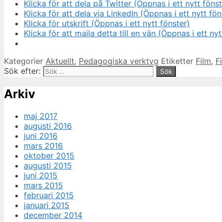
Klicka för att dela på Twitter (Öppnas i ett nytt fönst
Klicka för att dela via LinkedIn (Öppnas i ett nytt fön
Klicka för utskrift (Öppnas i ett nytt fönster)
Klicka för att maila detta till en vän (Öppnas i ett nyt
Kategorier
Aktuellt
,
Pedagogiska verktyg
Etiketter
Film
,
F
Sök efter:
Arkiv
maj 2017
augusti 2016
juni 2016
mars 2016
oktober 2015
augusti 2015
juni 2015
mars 2015
februari 2015
januari 2015
december 2014