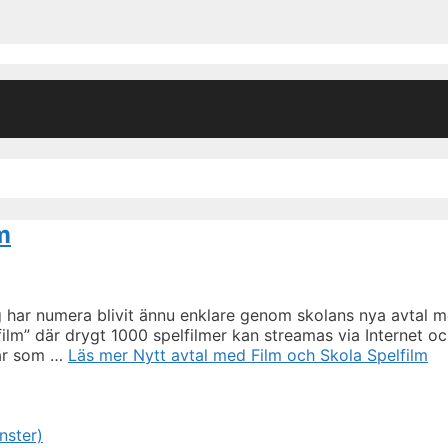
m
g har numera blivit ännu enklare genom skolans nya avtal 
lfilm” där drygt 1000 spelfilmer kan streamas via Internet o
 är som …
Läs mer
Nytt avtal med Film och Skola Spelfilm
nster)