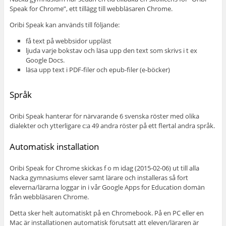
Speak for Chrome”, ett tillägg till webbläsaren Chrome.
Oribi Speak kan används till följande:
få text på webbsidor uppläst
ljuda varje bokstav och läsa upp den text som skrivs i t ex
Google Docs.
läsa upp text i PDF-filer och epub-filer (e-böcker)
Språk
Oribi Speak hanterar för närvarande 6 svenska röster med olika
dialekter och ytterligare c:a 49 andra röster på ett flertal andra språk.
Automatisk installation
Oribi Speak for Chrome skickas f o m idag (2015-02-06) ut till alla
Nacka gymnasiums elever samt lärare och installeras så fort
eleverna/lärarna loggar in i vår Google Apps for Education domän
från webbläsaren Chrome.
Detta sker helt automatiskt på en Chromebook. På en PC eller en
Mac är installationen automatisk förutsatt att eleven/läraren är