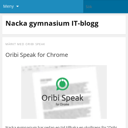
Meny
Nacka gymnasium IT-blogg
MÄRKT MED
ORIBI SPEAK
Oribi Speak for Chrome
Nacka gymnasium har sedan en tid tillbaka en skollicens för ”Oribi