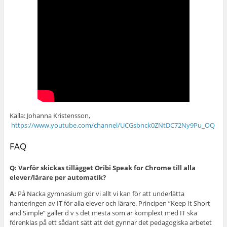
Källa: Johanna Kristensson,
https://www.youtube.com/channel/UCGsbnck0ZNtDC72Ny9Pu_OQ
FAQ
Q: Varför skickas tillägget Oribi Speak for Chrome till alla
elever/lärare per automatik?
A:
På Nacka gymnasium gör vi allt vi kan för att underlätta
hanteringen av IT för alla elever och lärare. Principen ”Keep It Short
and Simple” gäller d v s det mesta som är komplext med IT ska
förenklas på ett sådant sätt att det gynnar det pedagogiska arbetet