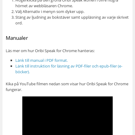
Högerklicka på den gröna Oribi Speak ikonen i övre högra
hörnet av webbläsaren Chrome.
Välj Alternativ i menyn som dyker upp.
Stäng av ljudning av bokstäver samt uppläsning av varje skrivet
ord.
Manualer
Läs mer om hur Oribi Speak for Chrome hanteras:
Länk till manual i PDF format.
Länk till instruktion för läsning av PDF-filer och epub-filer (e-
böcker).
Kika på YouTube filmen nedan som visar hur Oribi Speak for Chrome
fungerar.