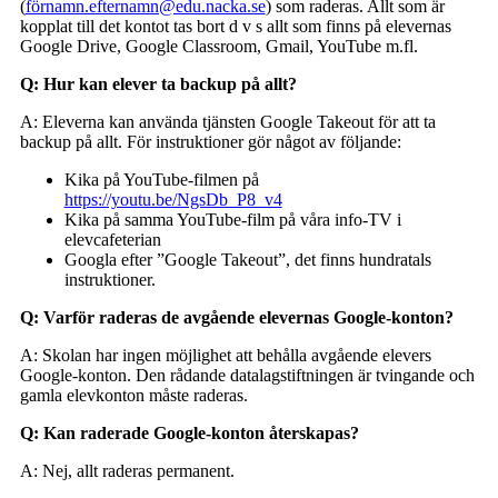
(
förnamn.efternamn@edu.nacka.se
) som raderas. Allt som är
kopplat till det kontot tas bort d v s allt som finns på elevernas
Google Drive, Google Classroom, Gmail, YouTube m.fl.
Q: Hur kan elever ta backup på allt?
A: Eleverna kan använda tjänsten Google Takeout för att ta
backup på allt. För instruktioner gör något av följande:
Kika på YouTube-filmen på
https://youtu.be/NgsDb_P8_v4
Kika på samma YouTube-film på våra info-TV i
elevcafeterian
Googla efter ”Google Takeout”, det finns hundratals
instruktioner.
Q: Varför raderas de avgående elevernas Google-konton?
A: Skolan har ingen möjlighet att behålla avgående elevers
Google-konton. Den rådande datalagstiftningen är tvingande och
gamla elevkonton måste raderas.
Q: Kan raderade Google-konton återskapas?
A: Nej, allt raderas permanent.