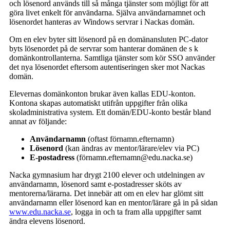
och lösenord används till så många tjänster som möjligt för att
göra livet enkelt för användarna. Själva användarnamnet och
lösenordet hanteras av Windows servrar i Nackas domän.
Om en elev byter sitt lösenord på en domänansluten PC-dator
byts lösenordet på de servrar som hanterar domänen de s k
domänkontrollanterna. Samtliga tjänster som kör SSO använder
det nya lösenordet eftersom autentiseringen sker mot Nackas
domän.
Elevernas domänkonton brukar även kallas EDU-konton.
Kontona skapas automatiskt utifrån uppgifter från olika
skoladministrativa system. Ett domän/EDU-konto består bland
annat av följande:
Användarnamn
(oftast förnamn.efternamn)
Lösenord
(kan ändras av mentor/lärare/elev via PC)
E-postadress
(förnamn.efternamn@edu.nacka.se)
Nacka gymnasium har drygt 2100 elever och utdelningen av
användarnamn, lösenord samt e-postadresser sköts av
mentorerna/lärarna. Det innebär att om en elev har glömt sitt
användarnamn eller lösenord kan en mentor/lärare gå in på sidan
www.edu.nacka.se
, logga in och ta fram alla uppgifter samt
ändra elevens lösenord.