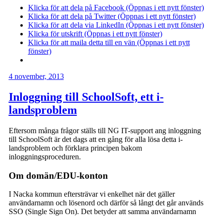
Klicka för att dela på Facebook (Öppnas i ett nytt fönster)
Klicka för att dela på Twitter (Öppnas i ett nytt fönster)
Klicka för att dela via LinkedIn (Öppnas i ett nytt fönster)
Klicka för utskrift (Öppnas i ett nytt fönster)
Klicka för att maila detta till en vän (Öppnas i ett nytt
fönster)
4 november, 2013
Inloggning till SchoolSoft, ett i-
landsproblem
Eftersom många frågor ställs till NG IT-support ang inloggning
till SchoolSoft är det dags att en gång för alla lösa detta i-
landsproblem och förklara principen bakom
inloggningsproceduren.
Om domän/EDU-konton
I Nacka kommun eftersträvar vi enkelhet när det gäller
användarnamn och lösenord och därför så långt det går används
SSO (Single Sign On). Det betyder att samma användarnamn