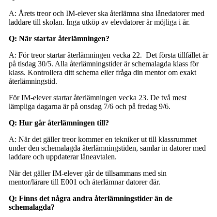
A: Årets treor och IM-elever ska återlämna sina lånedatorer med
laddare till skolan. Inga utköp av elevdatorer är möjliga i år.
Q: När startar återlämningen?
A: För treor startar återlämningen vecka 22. Det första tillfället är
på tisdag 30/5. Alla återlämningstider är schemalagda klass för
klass. Kontrollera ditt schema eller fråga din mentor om exakt
återlämningstid.
För IM-elever startar återlämningen vecka 23. De två mest
lämpliga dagarna är på onsdag 7/6 och på fredag 9/6.
Q: Hur går återlämningen till?
A: När det gäller treor kommer en tekniker ut till klassrummet
under den schemalagda återlämningstiden, samlar in datorer med
laddare och uppdaterar låneavtalen.
När det gäller IM-elever går de tillsammans med sin
mentor/lärare till E001 och återlämnar datorer där.
Q: Finns det några andra återlämningstider än de
schemalagda?