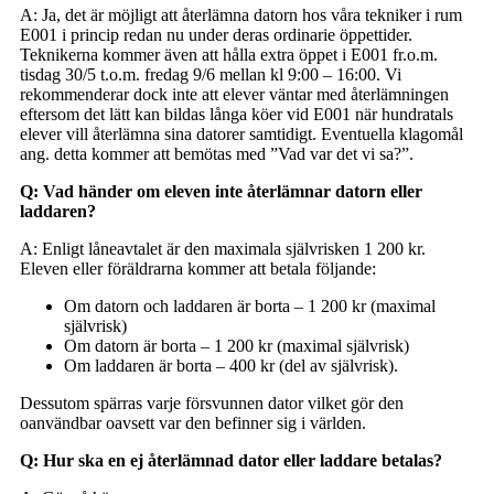
A: Ja, det är möjligt att återlämna datorn hos våra tekniker i rum
E001 i princip redan nu under deras ordinarie öppettider.
Teknikerna kommer även att hålla extra öppet i E001 fr.o.m.
tisdag 30/5 t.o.m. fredag 9/6 mellan kl 9:00 – 16:00. Vi
rekommenderar dock inte att elever väntar med återlämningen
eftersom det lätt kan bildas långa köer vid E001 när hundratals
elever vill återlämna sina datorer samtidigt. Eventuella klagomål
ang. detta kommer att bemötas med ”Vad var det vi sa?”.
Q: Vad händer om eleven inte återlämnar datorn eller
laddaren?
A: Enligt låneavtalet är den maximala självrisken 1 200 kr.
Eleven eller föräldrarna kommer att betala följande:
Om datorn och laddaren är borta – 1 200 kr (maximal
självrisk)
Om datorn är borta – 1 200 kr (maximal självrisk)
Om laddaren är borta – 400 kr (del av självrisk).
Dessutom spärras varje försvunnen dator vilket gör den
oanvändbar oavsett var den befinner sig i världen.
Q: Hur ska en ej återlämnad dator eller laddare betalas?