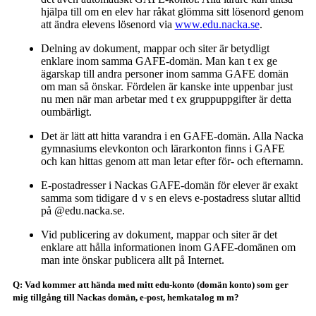
hjälpa till om en elev har råkat glömma sitt lösenord genom
att ändra elevens lösenord via
www.edu.nacka.se
.
Delning av dokument, mappar och siter är betydligt
enklare inom samma GAFE-domän. Man kan t ex ge
ägarskap till andra personer inom samma GAFE domän
om man så önskar. Fördelen är kanske inte uppenbar just
nu men när man arbetar med t ex gruppuppgifter är detta
oumbärligt.
Det är lätt att hitta varandra i en GAFE-domän. Alla Nacka
gymnasiums elevkonton och lärarkonton finns i GAFE
och kan hittas genom att man letar efter för- och efternamn.
E-postadresser i Nackas GAFE-domän för elever är exakt
samma som tidigare d v s en elevs e-postadress slutar alltid
på @edu.nacka.se.
Vid publicering av dokument, mappar och siter är det
enklare att hålla informationen inom GAFE-domänen om
man inte önskar publicera allt på Internet.
Q: Vad kommer att hända med mitt edu-konto (domän konto) som ger
mig tillgång till Nackas domän, e-post, hemkatalog m m?