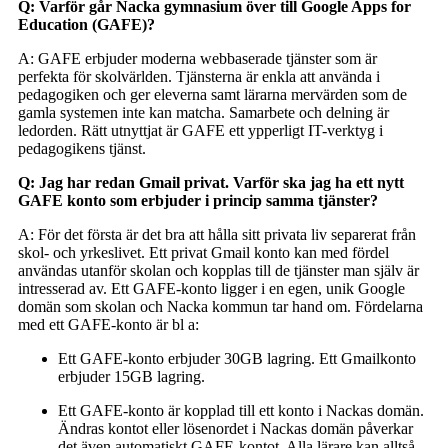
Q: Varför går Nacka gymnasium över till Google Apps for
Education (GAFE)?
A: GAFE erbjuder moderna webbaserade tjänster som är
perfekta för skolvärlden. Tjänsterna är enkla att använda i
pedagogiken och ger eleverna samt lärarna mervärden som de
gamla systemen inte kan matcha. Samarbete och delning är
ledorden. Rätt utnyttjat är GAFE ett ypperligt IT-verktyg i
pedagogikens tjänst.
Q: Jag har redan Gmail privat. Varför ska jag ha ett nytt
GAFE konto som erbjuder i princip samma tjänster?
A: För det första är det bra att hålla sitt privata liv separerat från
skol- och yrkeslivet. Ett privat Gmail konto kan med fördel
användas utanför skolan och kopplas till de tjänster man själv är
intresserad av. Ett GAFE-konto ligger i en egen, unik Google
domän som skolan och Nacka kommun tar hand om. Fördelarna
med ett GAFE-konto är bl a:
Ett GAFE-konto erbjuder 30GB lagring. Ett Gmailkonto
erbjuder 15GB lagring.
Ett GAFE-konto är kopplad till ett konto i Nackas domän.
Ändras kontot eller lösenordet i Nackas domän påverkar
det även automatiskt GAFE-kontot. Alla lärare kan alltså