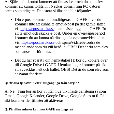
A: Själva edu-kontot kommer att finnas kvar och du som elev
kommer att kunna logga in i Nackas domän från PC-datorer
precis som tidigare. Den stora skillnaden blir följande:
Din e-post kommer att omdirigeras till GAFE d v s du
kommer inte att kunna ta emot e-post på det gamla sättet
via
https://epost.nacka.se
utan måste logga in i GAFE för
att ta emot och skicka e-post. Under en övergångsperiod
kommer du att kunna nå dina gamla e-postmeddelanden
via
https://epost.nacka.se
och spara/vidarebefordra de
meddelande som du vill behålla. OBS! Det är du som elev
som ansvarar för detta.
Det du har sparat i din hemkatalog H: bör du kopiera över
till Google Drive i GAFE. Hemkataloger kommer på sikt
att avvecklas helt och hållet. OBS! Det är du som elev som
ansvarar för detta.
Q: Är alla tjänster i GAFE tillgängliga från början?
A: Nej. Från början kör vi igång de viktigaste tjänsterna så som
Gmail, Google Kalender, Google Drive, Google Sites m fl. På
sikt kommer fler tjänster att aktiveras.
Q: På vilka enheter kommer GAFE att fungera?