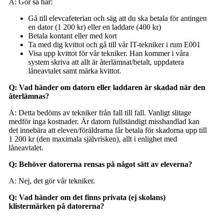
A: Gör så här:
Gå till elevcafeterian och säg att du ska betala för antingen
en dator (1 200 kr) eller en laddare (400 kr)
Betala kontant eller med kort
Ta med dig kvittot och gå till vår IT-tekniker i rum E001
Visa upp kvittot för vår tekniker. Han kommer i våra
system skriva att allt är återlämnat/betalt, uppdatera
låneavtalet samt märka kvittot.
Q: Vad händer om datorn eller laddaren är skadad när den
återlämnas?
A: Detta bedöms av tekniker från fall till fall. Vanligt slitage
medför inga kostnader. Är datorn fullständigt misshandlad kan
det innebära att eleven/föräldrarna får betala för skadorna upp till
1 200 kr (den maximala självrisken), allt i enlighet med
låneavtalet.
Q: Behöver datorerna rensas på något sätt av eleverna?
A: Nej, det gör vår tekniker.
Q: Vad händer om det finns privata (ej skolans)
klistermärken på datorerna?