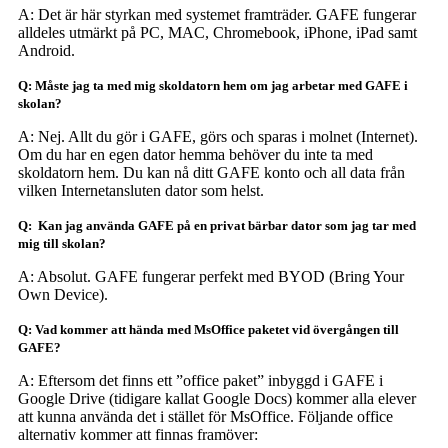
A: Det är här styrkan med systemet framträder. GAFE fungerar
alldeles utmärkt på PC, MAC, Chromebook, iPhone, iPad samt
Android.
Q: Måste jag ta med mig skoldatorn hem om jag arbetar med GAFE i
skolan?
A: Nej. Allt du gör i GAFE, görs och sparas i molnet (Internet).
Om du har en egen dator hemma behöver du inte ta med
skoldatorn hem. Du kan nå ditt GAFE konto och all data från
vilken Internetansluten dator som helst.
Q: Kan jag använda GAFE på en privat bärbar dator som jag tar med
mig till skolan?
A: Absolut. GAFE fungerar perfekt med BYOD (Bring Your
Own Device).
Q: Vad kommer att hända med MsOffice paketet vid övergången till
GAFE?
A: Eftersom det finns ett ”office paket” inbyggd i GAFE i
Google Drive (tidigare kallat Google Docs) kommer alla elever
att kunna använda det i stället för MsOffice. Följande office
alternativ kommer att finnas framöver: