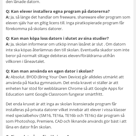
den lånade datorn.
Q: Kan elever installera egna program på datorerna?
A:
Ja, så länge det handlar om freeware, shareware eller program som
eleven själv har en giltig licens till. Inga piratkopierade program får
förekomma på skolans datorer.
Q: Kan man köpa loss datorn i slutet av sina studier?
A:
Ja, skolan informerar om utköp innan läsåret är slut . Om datorn
inte ska köpas återlämnas den till skolan. Eventuella skador som inte
beror på normalt slitage debiteras eleven/föräldrarna utifrån
villkoren i låneavtalet.
Q: Kan man använda en egen dator i skolan?
A:
Absolut. BYOD (Bring Your Own Device) går alldeles utmärkt att
använda på Nacka gymnasium. Det enda kravet vi ställer är att
enheten har stöd för webbläsaren Chrome så att Google Apps for
Education samt Google Classroom fungerar smärtfritt.
Det enda kruxet är att inga av skolan licensierade program får
installeras på privata datorer vilket innebär att elever i vissa klasser
med specialbehov (SM16, TE16a, TE16b och TE16c) där program så
som Photoshop, Premiere, CAD och liknande används gör bäst i att
låna en dator från skolan.