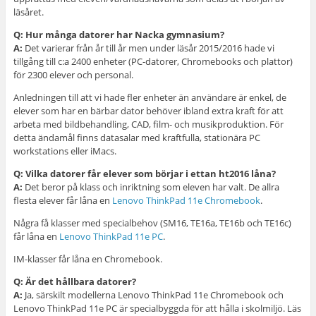
läsåret.
Q: Hur många datorer har Nacka gymnasium?
A:
Det varierar från år till år men under läsår 2015/2016 hade vi
tillgång till c:a 2400 enheter (PC-datorer, Chromebooks och plattor)
för 2300 elever och personal.
Anledningen till att vi hade fler enheter än användare är enkel, de
elever som har en bärbar dator behöver ibland extra kraft för att
arbeta med bildbehandling, CAD, film- och musikproduktion. För
detta ändamål finns datasalar med kraftfulla, stationära PC
workstations eller iMacs.
Q: Vilka datorer får elever som börjar i ettan ht2016 låna?
A:
Det beror på klass och inriktning som eleven har valt. De allra
flesta elever får låna en
Lenovo ThinkPad 11e Chromebook
.
Några få klasser med specialbehov (SM16, TE16a, TE16b och TE16c)
får låna en
Lenovo ThinkPad 11e PC
.
IM-klasser får låna en Chromebook.
Q: Är det hållbara datorer?
A:
Ja, särskilt modellerna Lenovo ThinkPad 11e Chromebook och
Lenovo ThinkPad 11e PC är specialbyggda för att hålla i skolmiljö. Läs