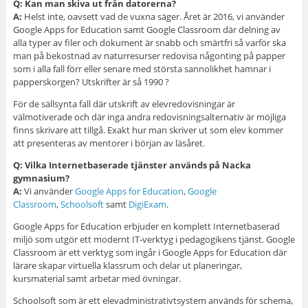
Q: Kan man skiva ut från datorerna?
A:
Helst inte, oavsett vad de vuxna säger. Året är 2016, vi använder
Google Apps for Education samt Google Classroom där delning av
alla typer av filer och dokument är snabb och smärtfri så varför ska
man på bekostnad av naturresurser redovisa någonting på papper
som i alla fall förr eller senare med största sannolikhet hamnar i
papperskorgen? Utskrifter är så 1990 ?
För de sällsynta fall där utskrift av elevredovisningar är
välmotiverade och där inga andra redovisningsalternativ är möjliga
finns skrivare att tillgå. Exakt hur man skriver ut som elev kommer
att presenteras av mentorer i början av läsåret.
Q: Vilka Internetbaserade tjänster används på Nacka
gymnasium?
A:
Vi använder
Google Apps for Education
,
Google
Classroom
,
Schoolsoft
samt
DigiExam
.
Google Apps for Education erbjuder en komplett Internetbaserad
miljö som utgör ett modernt IT-verktyg i pedagogikens tjänst. Google
Classroom är ett verktyg som ingår i Google Apps for Education där
lärare skapar virtuella klassrum och delar ut planeringar,
kursmaterial samt arbetar med övningar.
Schoolsoft som är ett elevadministrativtsystem används för schema,