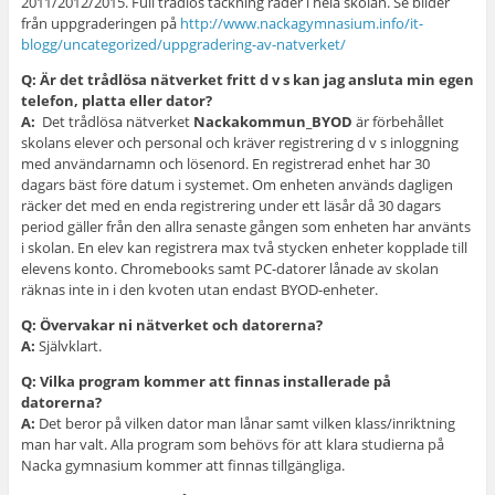
2011/2012/2015. Full trådlös täckning råder i hela skolan. Se bilder
från uppgraderingen på
http://www.nackagymnasium.info/it-
blogg/uncategorized/uppgradering-av-natverket/
Q: Är det trådlösa nätverket fritt d v s kan jag ansluta min egen
telefon, platta eller dator?
A:
Det trådlösa nätverket
Nackakommun_BYOD
är förbehållet
skolans elever och personal och kräver registrering d v s inloggning
med användarnamn och lösenord. En registrerad enhet har 30
dagars bäst före datum i systemet. Om enheten används dagligen
räcker det med en enda registrering under ett läsår då 30 dagars
period gäller från den allra senaste gången som enheten har använts
i skolan. En elev kan registrera max två stycken enheter kopplade till
elevens konto. Chromebooks samt PC-datorer lånade av skolan
räknas inte in i den kvoten utan endast BYOD-enheter.
Q: Övervakar ni nätverket och datorerna?
A:
Självklart.
Q: Vilka program kommer att finnas installerade på
datorerna?
A:
Det beror på vilken dator man lånar samt vilken klass/inriktning
man har valt. Alla program som behövs för att klara studierna på
Nacka gymnasium kommer att finnas tillgängliga.