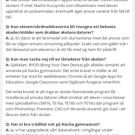
skolans IT-chef, Martin Kuczynski som tillsammans med eleven
upprättar en polisanmälan. Eventuellt eget ansvar varierar från fall till
fall.
Q: Kan eleven/vårdnadshavarna bli tvungna att bekosta
skador/stölder som drabbar skolans datorer?
A:
Ja. En dator är ett läromedel och ska hanteras med det ansvar som
lån av någon annans utrustning påbjuder. Exakt vad som gäller står i
det låneavtal som eleverna i år ett får med sig hem för påskrift.
Q: Kan man tacka nej till en lånedator från skolan?
A:
Självklart. BYOD (Bring Your Own Device) går alldeles utmärkt att
använda på Nacka gymnasium. Det enda kravet vi ställer är att
enheten har stöd för webbläsaren Chrome så att Google Apps for
Education, Google Classroom samt DigiExam fungerar smärtfritt.
Det enda kruxet är att inga av skolan licensierade program får
installeras på privata datorer vilket innebär att elever i vissa klasser
med specialbehov (SM16, TE16a, TE16b och TE16c) där program så
som Photoshop, Premiere, CAD och liknande används gör bäst i att
låna en dator från skolan.
Q: Har ni bra trådlöst nät på Nacka gymnasium?
A:
Ja, vi har uppgraderat vårt datanätverk i omgångar under