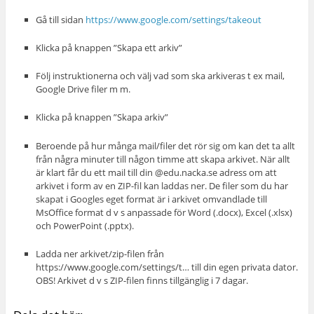
Gå till sidan
https://www.google.com/settings/takeout
Klicka på knappen ”Skapa ett arkiv”
Följ instruktionerna och välj vad som ska arkiveras t ex mail,
Google Drive filer m m.
Klicka på knappen ”Skapa arkiv”
Beroende på hur många mail/filer det rör sig om kan det ta allt
från några minuter till någon timme att skapa arkivet. När allt
är klart får du ett mail till din @edu.nacka.se adress om att
arkivet i form av en ZIP-fil kan laddas ner. De filer som du har
skapat i Googles eget format är i arkivet omvandlade till
MsOffice format d v s anpassade för Word (.docx), Excel (.xlsx)
och PowerPoint (.pptx).
Ladda ner arkivet/zip-filen från
https://www.google.com/settings/t… till din egen privata dator.
OBS! Arkivet d v s ZIP-filen finns tillgänglig i 7 dagar.