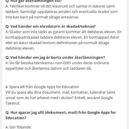
Q: Hur går återlämningen till?
A: Tekniker kommer till ditt klassrum och samlar in datorer samt
laddare. Samtidigt uppdateras avtalen och eventuella skador som
inte kan bero på normalt slitage antecknas.
Q: Vad händer om elevdatorn är skadad/saknas?
A: Skador som inte täcks av garanti kommer att debiteras eleven. En
borttappad/skadad laddare debiteras eleven. En borttappad dator
eller en dator skadad bortom definitionen på normalt slitage
debiteras eleven.
Q: Vad händer om jag är borta under återlämningen?
A: Du får besöka teknikerna i rum E001 under deras ordinarie
öppettider och återlämna datorn och laddaren då.
4. Spara allt från Google Apps for Education
Vill du spara alla dina dokument, mail, kontakter, kalendrar samt
annat som du har arbetat med i skolan? Enkelt, använd Google
Takeout.
Q: Hur sparar jag allt (dokument, mail) från Google Apps for
Education?
A: Gör följande: