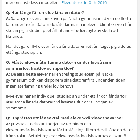
mer om just dessa modeller –
Elevdatorer inför ht2016
Q: Hur länge får en elev låna en dator?
A:
Så länge eleven är inskriven på Nacka gymnasium d v s i de flesta
fall under tre år. Datorn ska återlämnas när eleven blir utskriven från
skolan p g a studieuppehåll, utlandsstudier, byte av skola och
liknande.
När det gäller IM-elever får de låna datorer i ett år i taget p g a deras
ettåriga studieplan.
Q: Måste eleven återlämna datorn under lov så som
sommarlov, höstlov och sportlov?
A:
De allra flesta elever har en treårig studieplan på Nacka
gymnasium och kan disponera sina datorer fritt under den tiden.
Ingen återlämning under lov behövs.
IM-elever har en individuell studieplan under ett år och får därför
återlämna lånade datorer vid läsårets slut d v s i början av
sommaren.
Q: Upprättas ett låneavtal med eleven/vårdnadshavarna?
A:
Ja. Avtalet delas ut i början av terminen och
eleverna/vårdnadshavarna får ta ställning till om de vill låna en dator
från skolan. Avtalet reglerar elevens/vårdnadshavarnas ansvar för