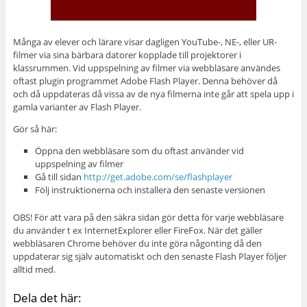
Många av elever och lärare visar dagligen YouTube-, NE-, eller UR-
filmer via sina bärbara datorer kopplade till projektorer i
klassrummen. Vid uppspelning av filmer via webbläsare användes
oftast plugin programmet Adobe Flash Player. Denna behöver då
och då uppdateras då vissa av de nya filmerna inte går att spela upp i
gamla varianter av Flash Player.
Gör så här:
Öppna den webbläsare som du oftast använder vid
uppspelning av filmer
Gå till sidan
http://get.adobe.com/se/flashplayer
Följ instruktionerna och installera den senaste versionen
OBS! För att vara på den säkra sidan gör detta för varje webbläsare
du använder t ex InternetExplorer eller FireFox. När det gäller
webbläsaren Chrome behöver du inte göra någonting då den
uppdaterar sig själv automatiskt och den senaste Flash Player följer
alltid med.
Dela det här: