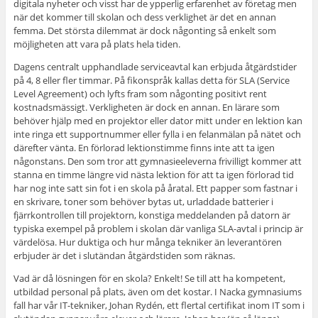
digitala nyheter och visst har de ypperlig erfarenhet av företag men
när det kommer till skolan och dess verklighet är det en annan
femma. Det största dilemmat är dock någonting så enkelt som
möjligheten att vara på plats hela tiden.
Dagens centralt upphandlade serviceavtal kan erbjuda åtgärdstider
på 4, 8 eller fler timmar. På fikonspråk kallas detta för SLA (Service
Level Agreement) och lyfts fram som någonting positivt rent
kostnadsmässigt. V
erkligheten är dock en annan. En lärare som
behöver hjälp med en projektor eller dator mitt under en lektion kan
inte ringa ett supportnummer eller fylla i en felanmälan på nätet och
därefter vänta. En förlorad lektionstimme finns inte att ta igen
någonstans. Den som tror att gymnasieeleverna frivilligt kommer att
stanna en timme längre vid nästa lektion för att ta igen förlorad tid
har nog inte satt sin fot i en skola på åratal. Ett papper som fastnar i
en skrivare, toner som behöver bytas ut, urladdade batterier i
fjärrkontrollen till projektorn, konstiga meddelanden på datorn är
typiska exempel på problem i skolan där vanliga SLA-avtal i princip är
värdelösa. Hur duktiga och hur många tekniker än leverantören
erbjuder är det i slutändan åtgärdstiden som räknas.
Vad är då lösningen för en skola? Enkelt! Se till att ha kompetent,
utbildad personal på plats, även om det kostar. I Nacka gymnasiums
fall har vår IT-tekniker, Johan Rydén, ett flertal certifikat inom IT som i