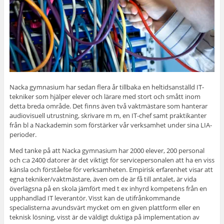
Nacka gymnasium har sedan flera år tillbaka en heltidsanställd IT-
tekniker som hjälper elever och lärare med stort och smått inom
detta breda område. Det finns även två vaktmästare som hanterar
audiovisuell utrustning, skrivare m m, en IT-chef samt praktikanter
från bl a Nackademin som förstärker vår verksamhet under sina LIA-
perioder.
Med tanke på att Nacka gymnasium har 2000 elever, 200 personal
och c:a 2400 datorer är det viktigt för servicepersonalen att ha en viss
känsla och förståelse för verksamheten. Empirisk erfarenhet visar att
egna tekniker/vaktmästare, även om de är få till antalet, är vida
överlägsna på en skola jämfört med t ex inhyrd kompetens från en
upphandlad IT leverantör. Visst kan de utifrånkommande
specialisterna avundsvärt mycket om en given plattform eller en
teknisk lösning, visst är de väldigt duktiga på implementation av