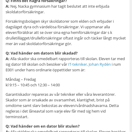
Q: Finns det några försäkringar?
A:
Nej, Nacka gymnasium har tagit beslutet att inte erbjuda
skoldatorförsäkringar.
Försäkringsbolagen skyr skoldatorer som elden och erbjuder i
dagsläget dyra och värdelösa försäkringar. Vi uppmanar alla
elever/föräldrar att se över sina egna hemförsäkringar där s k
drulletillägget/drulleförsäkringar oftast ingår och täcker långt mycket
mer än vad skoldatorförsäkringar gör.
Q: Vad händer om datorn blir skadad?
A:
Alla skador ska omedelbart rapporteras till skolan. Eleven tar med
sig dator till skolan och besöker vår
IT-tekniker, Johan Rydén
i rum
E001 under hans ordinarie öppettider som är:
Måndag – Fredag
kl 9:15 – 10:45 och 12:30 – 14:00
Garantiskador repareras av vår tekniker eller våra leverantörer.
Skador som är orsakade av ovarsamhet, klantighet, brist på
omdöme samt slarv bekostas av eleven/vårdnadshavarna. Detta
regleras i det låneavtal som varje elev får med sig hem vid
terminsstart.
Q: Vad händer om en dator blir stulen?
A:
Alla stölder ska omedelbart rapporteras till skolan. Eleven besöker