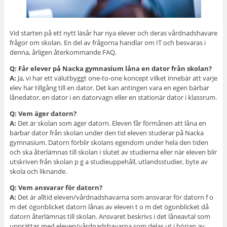
Vid starten på ett nytt läsår har nya elever och deras vårdnadshavare
frågor om skolan. En del av frågorna handlar om IT och besvaras i
denna, årligen återkommande FAQ.
Q: Får elever på Nacka gymnasium låna en dator från skolan?
A:
Ja, vi har ett välutbyggt one-to-one koncept vilket innebär att varje
elev har tillgång till en dator. Det kan antingen vara en egen bärbar
lånedator, en dator i en datorvagn eller en stationär dator i klassrum.
Q: Vem äger datorn?
A:
Det är skolan som äger datorn. Eleven får förmånen att låna en
bärbar dator från skolan under den tid eleven studerar på Nacka
gymnasium. Datorn förblir skolans egendom under hela den tiden
och ska återlämnas till skolan i slutet av studierna eller när eleven blir
utskriven från skolan p g a studieuppehåll, utlandsstudier, byte av
skola och liknande.
Q: Vem ansvarar för datorn?
A:
Det är alltid eleven/vårdnadshavarna som ansvarar för datorn f o
m det ögonblicket datorn lånas av eleven t o m det ögonblicket då
datorn återlämnas till skolan. Ansvaret beskrivs i det låneavtal som
upprättas med eleven/vårdnadshavarna som delas ut i början av