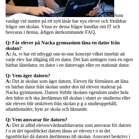
Som
vanligt vid starten på ett nytt läsår har nya elever och föräldrar
frågor om skolan. Vissa av dessa frågor handlar om IT och
besvaras i denna, årligen återkommande FAQ.
Q: Får elever på Nacka gymnasium låna en dator från
skolan?
A:
Ja, vi har ett utbyggt one-to-one koncept vilket innebär att
varje elev har tillgång till en dator. Det kan antingen vara en egen
bärbar lånedator, en dator i en datorvagn eller en stationär dator.
Q: Vem äger datorn?
A:
Det är skolan som äger datorn. Eleven får förmånen att låna
en bärbar dator från skolan under den tid eleven studerar på
Nacka gymnasium. Datorn förblir skolans egendom under hela
den tiden och ska återlämnas till skolan i slutet av studierna eller
när eleven blir utskriven från skolan p g a studieuppehåll,
utlandsstudier, byte av skola och liknande.
Q: Vem ansvarar för datorn?
A:
Det är alltid eleven/vårdnadshavarna som ansvarar för datorn
f o m det ögonblicket datorn lånas av eleven t o m det
ögonblicket då datorn återlämnas till skolan. Ansvaret beskrivs i