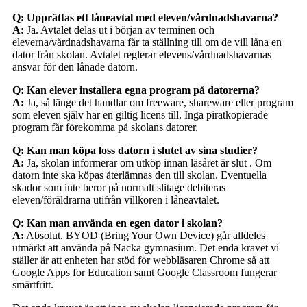
Q: Upprättas ett låneavtal med eleven/vårdnadshavarna?
A:
Ja. Avtalet delas ut i början av terminen och
eleverna/vårdnadshavarna får ta ställning till om de vill låna en
dator från skolan. Avtalet reglerar elevens/vårdnadshavarnas
ansvar för den lånade datorn.
Q: Kan elever installera egna program på datorerna?
A:
Ja, så länge det handlar om freeware, shareware eller program
som eleven själv har en giltig licens till. Inga piratkopierade
program får förekomma på skolans datorer.
Q: Kan man köpa loss datorn i slutet av sina studier?
A:
Ja, skolan informerar om utköp innan läsåret är slut . Om
datorn inte ska köpas återlämnas den till skolan. Eventuella
skador som inte beror på normalt slitage debiteras
eleven/föräldrarna utifrån villkoren i låneavtalet.
Q: Kan man använda en egen dator i skolan?
A:
Absolut. BYOD (Bring Your Own Device) går alldeles
utmärkt att använda på Nacka gymnasium. Det enda kravet vi
ställer är att enheten har stöd för webbläsaren Chrome så att
Google Apps for Education samt Google Classroom fungerar
smärtfritt.