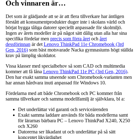
Och vinnaren är…
Det som är glädjande att se är att flera tillverkare har äntligen
förstått att konsumentprodukter duger inte i skolans värld och
börjat bygga tåliga datorer speciellt anpassade för skolmiljö.
Ingen av årets modeller är på något sätt dålig utan alla har sina
specifika fördelar men
precis som förra året
och
året
dessförinnan
är det
Lenovo ThinkPad 11e Chromebook (3rd
Gen, 2016)
som bäst motsvarade Nacka gymnasiums högt ställda
krav på lämplig skoldator.
Vissa klasser med specialbehov så som CAD och multimedia
kommer att få låna
Lenovo ThinkPad 11e PC (3rd Gen, 2016)
.
Den har exakt samma utseende som Chromebook-varianten men
har annan hårdvara inuti anpassad för Windows 10.
Fördelarna med att både Chromebook och PC kommer från
samma tillverkare och samma modellfamilj är självklara, bl a:
Det underlättar vid garanti och serviceärenden
Exakt samma laddare används för båda modellerna samt
för lärarnas bärbara PC – Lenovo ThinkPad X240, X250
och X260
Datorerna ser likadant ut och underlättar på så sätt
konceptet likvärdighet