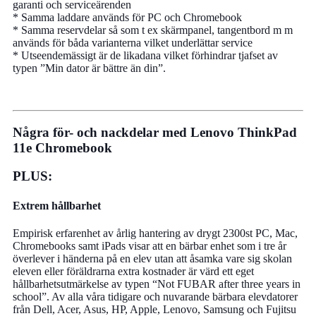
garanti och serviceärenden
* Samma laddare används för PC och Chromebook
* Samma reservdelar så som t ex skärmpanel, tangentbord m m
används för båda varianterna vilket underlättar service
* Utseendemässigt är de likadana vilket förhindrar tjafset av
typen ”Min dator är bättre än din”.
Några för- och nackdelar med Lenovo ThinkPad
11e Chromebook
PLUS:
Extrem hållbarhet
Empirisk erfarenhet av årlig hantering av drygt 2300st PC, Mac,
Chromebooks samt iPads visar att en bärbar enhet som i tre år
överlever i händerna på en elev utan att åsamka vare sig skolan
eleven eller föräldrarna extra kostnader är värd ett eget
hållbarhetsutmärkelse av typen “Not FUBAR after three years in
school”. Av alla våra tidigare och nuvarande bärbara elevdatorer
från Dell, Acer, Asus, HP, Apple, Lenovo, Samsung och Fujitsu