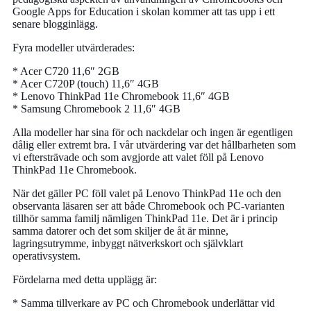
Google Apps for Education i skolan kommer att tas upp i ett
senare blogginlägg.
Fyra modeller utvärderades:
* Acer C720 11,6″ 2GB
* Acer C720P (touch) 11,6″ 4GB
* Lenovo ThinkPad 11e Chromebook 11,6″ 4GB
* Samsung Chromebook 2 11,6″ 4GB
Alla modeller har sina för och nackdelar och ingen är egentligen
dålig eller extremt bra. I vår utvärdering var det hållbarheten som
vi eftersträvade och som avgjorde att valet föll på Lenovo
ThinkPad 11e Chromebook.
När det gäller PC föll valet på Lenovo ThinkPad 11e och den
observanta läsaren ser att både Chromebook och PC-varianten
tillhör samma familj nämligen ThinkPad 11e. Det är i princip
samma datorer och det som skiljer de åt är minne,
lagringsutrymme, inbyggt nätverkskort och självklart
operativsystem.
Fördelarna med detta upplägg är:
* Samma tillverkare av PC och Chromebook underlättar vid