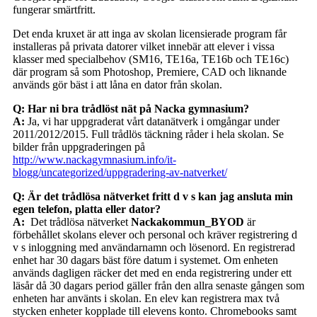
fungerar smärtfritt.
Det enda kruxet är att inga av skolan licensierade program får
installeras på privata datorer vilket innebär att elever i vissa
klasser med specialbehov (SM16, TE16a, TE16b och TE16c)
där program så som Photoshop, Premiere, CAD och liknande
används gör bäst i att låna en dator från skolan.
Q: Har ni bra trådlöst nät på Nacka gymnasium?
A:
Ja, vi har uppgraderat vårt datanätverk i omgångar under
2011/2012/2015. Full trådlös täckning råder i hela skolan. Se
bilder från uppgraderingen på
http://www.nackagymnasium.info/it-
blogg/uncategorized/uppgradering-av-natverket/
Q: Är det trådlösa nätverket fritt d v s kan jag ansluta min
egen telefon, platta eller dator?
A:
Det trådlösa nätverket
Nackakommun_BYOD
är
förbehållet skolans elever och personal och kräver registrering d
v s inloggning med användarnamn och lösenord. En registrerad
enhet har 30 dagars bäst före datum i systemet. Om enheten
används dagligen räcker det med en enda registrering under ett
läsår då 30 dagars period gäller från den allra senaste gången som
enheten har använts i skolan. En elev kan registrera max två
stycken enheter kopplade till elevens konto. Chromebooks samt