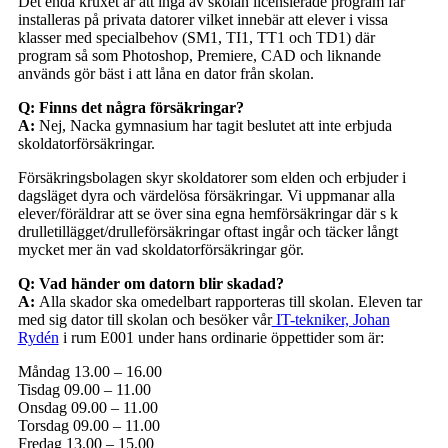
Det enda kruxet är att inga av skolan licensierade program får
installeras på privata datorer vilket innebär att elever i vissa
klasser med specialbehov (SM1, TI1, TT1 och TD1) där
program så som Photoshop, Premiere, CAD och liknande
används gör bäst i att låna en dator från skolan.
Q: Finns det några försäkringar?
A:
Nej, Nacka gymnasium har tagit beslutet att inte erbjuda
skoldatorförsäkringar.
Försäkringsbolagen skyr skoldatorer som elden och erbjuder i
dagsläget dyra och värdelösa försäkringar. Vi uppmanar alla
elever/föräldrar att se över sina egna hemförsäkringar där s k
drulletillägget/drulleförsäkringar oftast ingår och täcker långt
mycket mer än vad skoldatorförsäkringar gör.
Q: Vad händer om datorn blir skadad?
A:
Alla skador ska omedelbart rapporteras till skolan. Eleven tar
med sig dator till skolan och besöker vår
IT-tekniker, Johan
Rydén
i rum E001 under hans ordinarie öppettider som är:
Måndag 13.00 – 16.00
Tisdag 09.00 – 11.00
Onsdag 09.00 – 11.00
Torsdag 09.00 – 11.00
Fredag 13.00 – 15.00