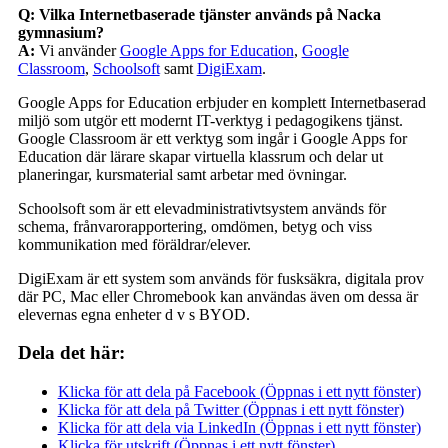
Q: Vilka Internetbaserade tjänster används på Nacka
gymnasium?
A:
Vi använder
Google Apps for Education
,
Google
Classroom
,
Schoolsoft
samt
DigiExam
.
Google Apps for Education erbjuder en komplett Internetbaserad
miljö som utgör ett modernt IT-verktyg i pedagogikens tjänst.
Google Classroom är ett verktyg som ingår i Google Apps for
Education där lärare skapar virtuella klassrum och delar ut
planeringar, kursmaterial samt arbetar med övningar.
Schoolsoft som är ett elevadministrativtsystem används för
schema, frånvarorapportering, omdömen, betyg och viss
kommunikation med föräldrar/elever.
DigiExam är ett system som används för fusksäkra, digitala prov
där PC, Mac eller Chromebook kan användas även om dessa är
elevernas egna enheter d v s BYOD.
Dela det här:
Klicka för att dela på Facebook (Öppnas i ett nytt fönster)
Klicka för att dela på Twitter (Öppnas i ett nytt fönster)
Klicka för att dela via LinkedIn (Öppnas i ett nytt fönster)
Klicka för utskrift (Öppnas i ett nytt fönster)