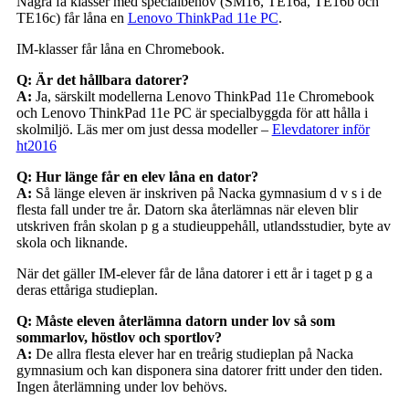
Några få klasser med specialbehov (SM16, TE16a, TE16b och
TE16c) får låna en
Lenovo ThinkPad 11e PC
.
IM-klasser får låna en Chromebook.
Q: Är det hållbara datorer?
A:
Ja, särskilt modellerna Lenovo ThinkPad 11e Chromebook
och Lenovo ThinkPad 11e PC är specialbyggda för att hålla i
skolmiljö. Läs mer om just dessa modeller –
Elevdatorer inför
ht2016
Q: Hur länge får en elev låna en dator?
A:
Så länge eleven är inskriven på Nacka gymnasium d v s i de
flesta fall under tre år. Datorn ska återlämnas när eleven blir
utskriven från skolan p g a studieuppehåll, utlandsstudier, byte av
skola och liknande.
När det gäller IM-elever får de låna datorer i ett år i taget p g a
deras ettåriga studieplan.
Q: Måste eleven återlämna datorn under lov så som
sommarlov, höstlov och sportlov?
A:
De allra flesta elever har en treårig studieplan på Nacka
gymnasium och kan disponera sina datorer fritt under den tiden.
Ingen återlämning under lov behövs.