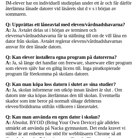
IM-elever har en individuell studieplan under ett år och får därför
återlämna lånade datorer vid läsårets slut d v s i början av
sommaren.
Q: Upprättas ett låneavtal med eleven/vårdnadshavarna?
A:
Ja. Avtalet delas ut i början av terminen och
eleverna/vårdnadshavarna får ta ställning till om de vill låna en
dator från skolan. Avtalet reglerar elevens/vårdnadshavarnas
ansvar för den lånade datorn.
Q: Kan elever installera egna program på datorerna?
A:
Ja, så länge det handlar om freeware, shareware eller program
som eleven själv har en giltig licens till. Inga piratkopierade
program får förekomma på skolans datorer.
Q: Kan man köpa loss datorn i slutet av sina studier?
A:
Ja, skolan informerar om utköp innan läsåret är slut . Om
datorn inte ska köpas återlämnas den till skolan. Eventuella
skador som inte beror på normalt slitage debiteras
eleven/föräldrarna utifrån villkoren i låneavtalet.
Q: Kan man använda en egen dator i skolan?
A:
Absolut. BYOD (Bring Your Own Device) går alldeles
utmärkt att använda på Nacka gymnasium. Det enda kravet vi
ställer är att enheten har stöd för webbläsaren Chrome så att