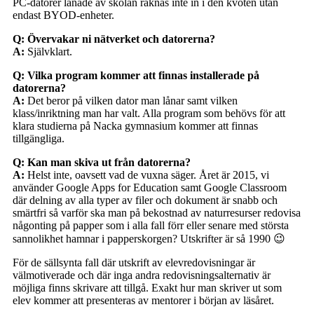
PC-datorer lånade av skolan räknas inte in i den kvoten utan
endast BYOD-enheter.
Q: Övervakar ni nätverket och datorerna?
A:
Självklart.
Q: Vilka program kommer att finnas installerade på
datorerna?
A:
Det beror på vilken dator man lånar samt vilken
klass/inriktning man har valt. Alla program som behövs för att
klara studierna på Nacka gymnasium kommer att finnas
tillgängliga.
Q: Kan man skiva ut från datorerna?
A:
Helst inte, oavsett vad de vuxna säger. Året är 2015, vi
använder Google Apps for Education samt Google Classroom
där delning av alla typer av filer och dokument är snabb och
smärtfri så varför ska man på bekostnad av naturresurser redovisa
någonting på papper som i alla fall förr eller senare med största
sannolikhet hamnar i papperskorgen? Utskrifter är så 1990 😉
För de sällsynta fall där utskrift av elevredovisningar är
välmotiverade och där inga andra redovisningsalternativ är
möjliga finns skrivare att tillgå. Exakt hur man skriver ut som
elev kommer att presenteras av mentorer i början av läsåret.