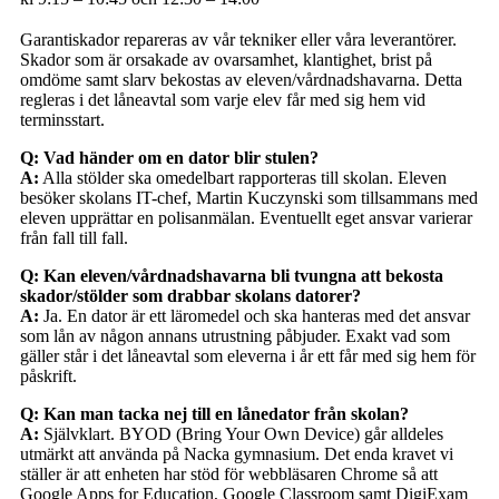
Garantiskador repareras av vår tekniker eller våra leverantörer.
Skador som är orsakade av ovarsamhet, klantighet, brist på
omdöme samt slarv bekostas av eleven/vårdnadshavarna. Detta
regleras i det låneavtal som varje elev får med sig hem vid
terminsstart.
Q: Vad händer om en dator blir stulen?
A:
Alla stölder ska omedelbart rapporteras till skolan. Eleven
besöker skolans IT-chef, Martin Kuczynski som tillsammans med
eleven upprättar en polisanmälan. Eventuellt eget ansvar varierar
från fall till fall.
Q: Kan eleven/vårdnadshavarna bli tvungna att bekosta
skador/stölder som drabbar skolans datorer?
A:
Ja. En dator är ett läromedel och ska hanteras med det ansvar
som lån av någon annans utrustning påbjuder. Exakt vad som
gäller står i det låneavtal som eleverna i år ett får med sig hem för
påskrift.
Q: Kan man tacka nej till en lånedator från skolan?
A:
Självklart. BYOD (Bring Your Own Device) går alldeles
utmärkt att använda på Nacka gymnasium. Det enda kravet vi
ställer är att enheten har stöd för webbläsaren Chrome så att
Google Apps for Education, Google Classroom samt DigiExam