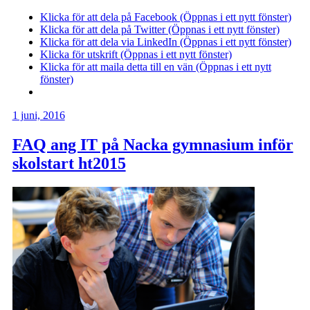
Klicka för att dela på Facebook (Öppnas i ett nytt fönster)
Klicka för att dela på Twitter (Öppnas i ett nytt fönster)
Klicka för att dela via LinkedIn (Öppnas i ett nytt fönster)
Klicka för utskrift (Öppnas i ett nytt fönster)
Klicka för att maila detta till en vän (Öppnas i ett nytt
fönster)
1 juni, 2016
FAQ ang IT på Nacka gymnasium inför
skolstart ht2015