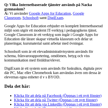
Q: Vilka Internetbaserade tjänster används på Nacka
gymnasium?
A:
Vi använder
Google Apps for Education
,
Google
Classroom
,
Schoolsoft
samt
DigiExam
.
Google Apps for Education erbjuder en komplett Internetbaserad
miljö som utgör ett modernt IT-verktyg i pedagogikens tjänst.
Google Classroom är ett verktyg som ingår i Google Apps for
Education där lärare skapar virtuella klassrum och delar ut
planeringar, kursmaterial samt arbetar med övningar.
Schoolsoft som är ett elevadministrativtsystem används för
schema, frånvarorapportering, omdömen, betyg och viss
kommunikation med föräldrar/elever.
DigiExam är ett system som används för fusksäkra, digitala prov
där PC, Mac eller Chromebook kan användas även om dessa är
elevernas egna enheter d v s BYOD.
Dela det här:
Klicka för att dela på Facebook (Öppnas i ett nytt fönster)
Klicka för att dela på Twitter (Öppnas i ett nytt fönster)
Klicka för att dela via LinkedIn (Öppnas i ett nytt fönster)