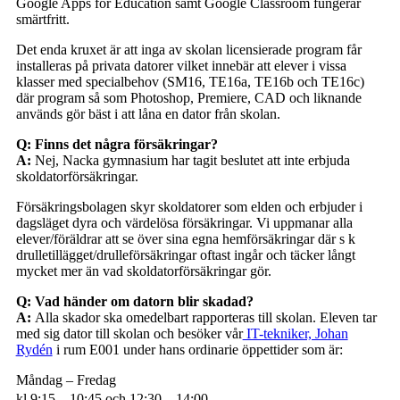
Google Apps for Education samt Google Classroom fungerar
smärtfritt.
Det enda kruxet är att inga av skolan licensierade program får
installeras på privata datorer vilket innebär att elever i vissa
klasser med specialbehov (SM16, TE16a, TE16b och TE16c)
där program så som Photoshop, Premiere, CAD och liknande
används gör bäst i att låna en dator från skolan.
Q: Finns det några försäkringar?
A:
Nej, Nacka gymnasium har tagit beslutet att inte erbjuda
skoldatorförsäkringar.
Försäkringsbolagen skyr skoldatorer som elden och erbjuder i
dagsläget dyra och värdelösa försäkringar. Vi uppmanar alla
elever/föräldrar att se över sina egna hemförsäkringar där s k
drulletillägget/drulleförsäkringar oftast ingår och täcker långt
mycket mer än vad skoldatorförsäkringar gör.
Q: Vad händer om datorn blir skadad?
A:
Alla skador ska omedelbart rapporteras till skolan. Eleven tar
med sig dator till skolan och besöker vår
IT-tekniker, Johan
Rydén
i rum E001 under hans ordinarie öppettider som är:
Måndag – Fredag
kl 9:15 – 10:45 och 12:30 – 14:00