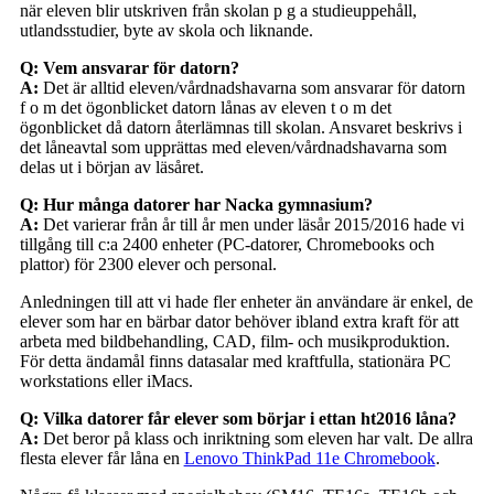
när eleven blir utskriven från skolan p g a studieuppehåll,
utlandsstudier, byte av skola och liknande.
Q: Vem ansvarar för datorn?
A:
Det är alltid eleven/vårdnadshavarna som ansvarar för datorn
f o m det ögonblicket datorn lånas av eleven t o m det
ögonblicket då datorn återlämnas till skolan. Ansvaret beskrivs i
det låneavtal som upprättas med eleven/vårdnadshavarna som
delas ut i början av läsåret.
Q: Hur många datorer har Nacka gymnasium?
A:
Det varierar från år till år men under läsår 2015/2016 hade vi
tillgång till c:a 2400 enheter (PC-datorer, Chromebooks och
plattor) för 2300 elever och personal.
Anledningen till att vi hade fler enheter än användare är enkel, de
elever som har en bärbar dator behöver ibland extra kraft för att
arbeta med bildbehandling, CAD, film- och musikproduktion.
För detta ändamål finns datasalar med kraftfulla, stationära PC
workstations eller iMacs.
Q: Vilka datorer får elever som börjar i ettan ht2016 låna?
A:
Det beror på klass och inriktning som eleven har valt. De allra
flesta elever får låna en
Lenovo ThinkPad 11e Chromebook
.