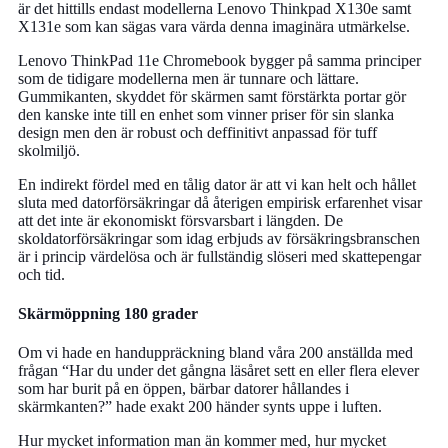
är det hittills endast modellerna Lenovo Thinkpad X130e samt
X131e som kan sägas vara värda denna imaginära utmärkelse.
Lenovo ThinkPad 11e Chromebook bygger på samma principer
som de tidigare modellerna men är tunnare och lättare.
Gummikanten, skyddet för skärmen samt förstärkta portar gör
den kanske inte till en enhet som vinner priser för sin slanka
design men den är robust och deffinitivt anpassad för tuff
skolmiljö.
En indirekt fördel med en tålig dator är att vi kan helt och hållet
sluta med datorförsäkringar då återigen empirisk erfarenhet visar
att det inte är ekonomiskt försvarsbart i längden. De
skoldatorförsäkringar som idag erbjuds av försäkringsbranschen
är i princip värdelösa och är fullständig slöseri med skattepengar
och tid.
Skärmöppning 180 grader
Om vi hade en handuppräckning bland våra 200 anställda med
frågan “Har du under det gångna läsåret sett en eller flera elever
som har burit på en öppen, bärbar datorer hållandes i
skärmkanten?” hade exakt 200 händer synts uppe i luften.
Hur mycket information man än kommer med, hur mycket