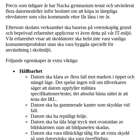
Precis som tidigare år har Nacka gymnasium testat och utvärderat
flera datormodeller inför beslutet om att köpa in lämpliga
elevdatorer som våra kommande ettor får låna i tre år.
Eftersom skolans verksamhet ska baseras på vetenskaplig grund
och beprövad erfarenhet applicerar vi även detta på vår IT-miljö.
Vår erfarenhet visar att skoldatorer ska helst inte vara vanliga
konsumentprodukter utan ska vara byggda speciellt för
användning i skolmiljö.
Följande egenskaper är extra viktiga:
Hållbarhet
Datorn ska klara av flera fall mot marken i öppet och
stängd läge. Det spelar ingen roll om tillverkaren
säger att datorn uppfyller militära
specifikationer/tester, det absolut bästa sättet är att
testa det IRL.
Datorn ska ha gummerade kanter som skyddar vid
fall.
Datorn ska ha reptåligt hölje.
Datorn ska ha tåla högt tryck mot ovansidan av
bildskärmen utan att bildpanelen skadas.
Datorn ska vara tillräckligt tålig för att extra skydd
så som datorväska ska vara överflödiga.