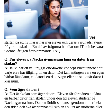
Vid
starten på ett nytt läsår har nya elever och deras vårdnadshavare
frågor om skolan. En del av frågorna handlar om IT och besvaras
i denna, årligen återkommande FAQ.
Q: Får elever på Nacka gymnasium låna en dator från
skolan?
A:
Ja, vi har ett välutbyggt one-to-one koncept vilket innebär att
varje elev har tillgång till en dator. Det kan antingen vara en egen
bärbar lånedator, en dator i en datorvagn eller en stationär dator i
klassrum.
Q: Vem äger datorn?
A:
Det är skolan som äger datorn. Eleven får förmånen att låna
en bärbar dator från skolan under den tid eleven studerar på
Nacka gymnasium. Datorn förblir skolans egendom under hela
den tiden och ska återlämnas till skolan i slutet av studierna eller