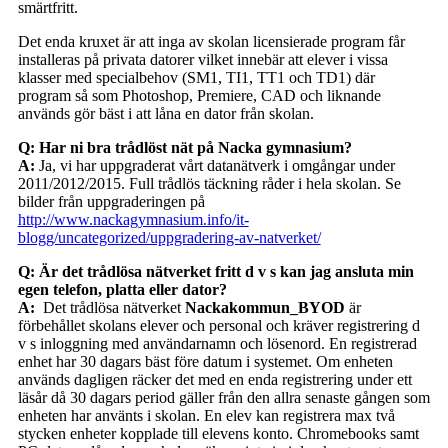
smärtfritt.
Det enda kruxet är att inga av skolan licensierade program får
installeras på privata datorer vilket innebär att elever i vissa
klasser med specialbehov (SM1, TI1, TT1 och TD1) där
program så som Photoshop, Premiere, CAD och liknande
används gör bäst i att låna en dator från skolan.
Q: Har ni bra trådlöst nät på Nacka gymnasium?
A:
Ja, vi har uppgraderat vårt datanätverk i omgångar under
2011/2012/2015. Full trådlös täckning råder i hela skolan. Se
bilder från uppgraderingen på
http://www.nackagymnasium.info/it-
blogg/uncategorized/uppgradering-av-natverket/
Q: Är det trådlösa nätverket fritt d v s kan jag ansluta min
egen telefon, platta eller dator?
A:
Det trådlösa nätverket
Nackakommun_BYOD
är
förbehållet skolans elever och personal och kräver registrering d
v s inloggning med användarnamn och lösenord. En registrerad
enhet har 30 dagars bäst före datum i systemet. Om enheten
används dagligen räcker det med en enda registrering under ett
läsår då 30 dagars period gäller från den allra senaste gången som
enheten har använts i skolan. En elev kan registrera max två
stycken enheter kopplade till elevens konto. Chromebooks samt