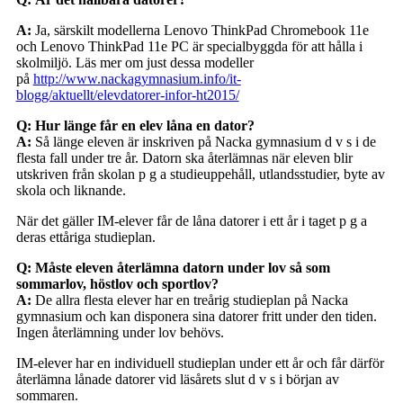
A:
Ja, särskilt modellerna Lenovo ThinkPad Chromebook 11e
och Lenovo ThinkPad 11e PC är specialbyggda för att hålla i
skolmiljö. Läs mer om just dessa modeller
på
http://www.nackagymnasium.info/it-
blogg/aktuellt/elevdatorer-infor-ht2015/
Q: Hur länge får en elev låna en dator?
A:
Så länge eleven är inskriven på Nacka gymnasium d v s i de
flesta fall under tre år. Datorn ska återlämnas när eleven blir
utskriven från skolan p g a studieuppehåll, utlandsstudier, byte av
skola och liknande.
När det gäller IM-elever får de låna datorer i ett år i taget p g a
deras ettåriga studieplan.
Q: Måste eleven återlämna datorn under lov så som
sommarlov, höstlov och sportlov?
A:
De allra flesta elever har en treårig studieplan på Nacka
gymnasium och kan disponera sina datorer fritt under den tiden.
Ingen återlämning under lov behövs.
IM-elever har en individuell studieplan under ett år och får därför
återlämna lånade datorer vid läsårets slut d v s i början av
sommaren.