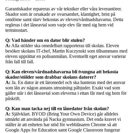
Garantiskador repareras av vår tekniker eller våra leverantörer.
Skador som är orsakade av ovarsamhet, klantighet, brist på
omdöme samt slarv bekostas av eleven/vårdnadshavarna. Detta
regleras i det låneavtal som varje elev får med sig hem vid
terminsstart.
Q: Vad händer om en dator blir stulen?
A:
Alla stölder ska omedelbart rapporteras till skolan. Eleven
besöker skolans IT-chef, Martin Kuczynski som tillsammans med
eleven upprättar en polisanmälan. Eventuellt eget ansvar varierar
från fall till fall.
Q: Kan eleven/vårdnadshavarna bli tvungna att bekosta
skador/stölder som drabbar skolans datorer?
A:
Ja. En dator är ett läromedel och ska hanteras med det ansvar
som lån av någon annans utrustning påbjuder. Exakt vad som
gäller står i det låneavtal som eleverna i ettan får med sig hem för
påskrift.
Q: Kan man tacka nej till en lånedator från skolan?
A:
Självklart. BYOD (Bring Your Own Device) går alldeles
utmärkt att använda på Nacka gymnasium. Det enda kravet vi
ställer är att enheten har stöd för webbläsaren Chrome så att
Google Apps for Education samt Google Classroom fungerar