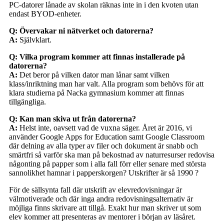
PC-datorer lånade av skolan räknas inte in i den kvoten utan
endast BYOD-enheter.
Q: Övervakar ni nätverket och datorerna?
A:
Självklart.
Q: Vilka program kommer att finnas installerade på
datorerna?
A:
Det beror på vilken dator man lånar samt vilken
klass/inriktning man har valt. Alla program som behövs för att
klara studierna på Nacka gymnasium kommer att finnas
tillgängliga.
Q: Kan man skiva ut från datorerna?
A:
Helst inte, oavsett vad de vuxna säger. Året är 2016, vi
använder Google Apps for Education samt Google Classroom
där delning av alla typer av filer och dokument är snabb och
smärtfri så varför ska man på bekostnad av naturresurser redovisa
någonting på papper som i alla fall förr eller senare med största
sannolikhet hamnar i papperskorgen? Utskrifter är så 1990 ?
För de sällsynta fall där utskrift av elevredovisningar är
välmotiverade och där inga andra redovisningsalternativ är
möjliga finns skrivare att tillgå. Exakt hur man skriver ut som
elev kommer att presenteras av mentorer i början av läsåret.